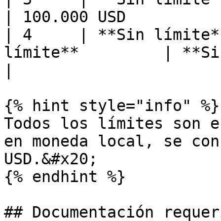
| 100.000 USD          
| 4     | **Sin límite*
límite**         | **Sin límite*
|

{% hint style="info" %}

Todos los límites son e
en moneda local, se con
USD.&#x20;

{% endhint %}

## Documentación requer