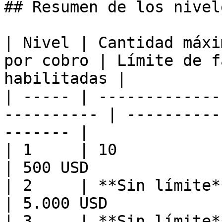
## Resumen de los nivele
| Nivel | Cantidad máxi
por cobro | Límite de f
habilitadas |

| ----- | -------------
---------- | ----------
------- |

| 1     | 10                   
| 500 USD              
| 2     | **Sin límite**       
| 5.000 USD            
| 3     | **Sin límite**      