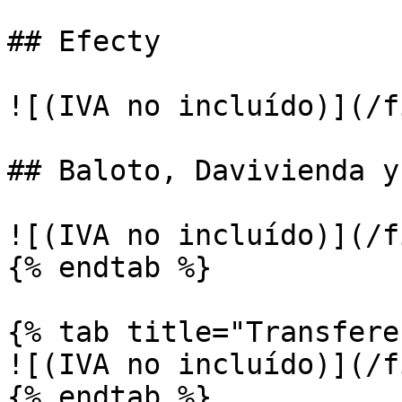
## Efecty

![(IVA no incluído)](/f
## Baloto, Davivienda y
![(IVA no incluído)](/f
{% endtab %}

{% tab title="Transfere
![(IVA no incluído)](/f
{% endtab %}
