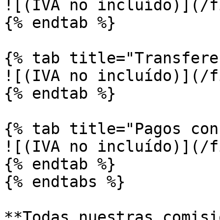
![(IVA no incluído)](/f
{% endtab %}

{% tab title="Transfere
![(IVA no incluído)](/f
{% endtab %}

{% tab title="Pagos con
![(IVA no incluído)](/f
{% endtab %}

{% endtabs %}

**Todas nuestras comisi